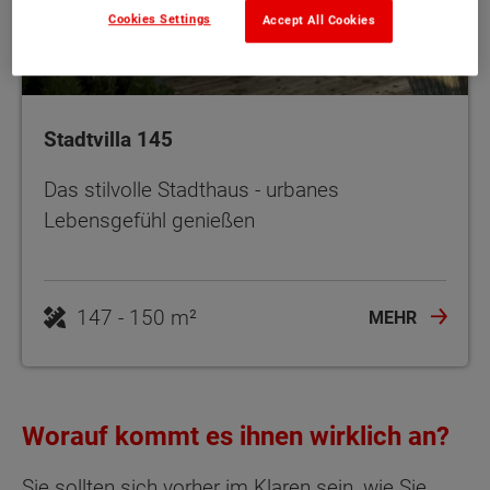
Cookies Settings
Accept All Cookies
Stadtvilla 145
Das stilvolle Stadthaus - urbanes
Lebensgefühl genießen
147 - 150 m²
MEHR
Worauf kommt es ihnen wirklich an?
Sie sollten sich vorher im Klaren sein, wie Sie