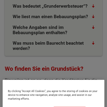
Was bedeutet „Grunderwerbsteuer“?
Wie liest man einen Bebauungsplan?
Welche Angaben sind im
Bebauungsplan enthalten?
Was muss beim Baurecht beachtet
werden?
Wo finden Sie ein Grundstück?
Bisweilen ist es so, dass die Kreditraten für die
Baufinanzierung niedriger ausfallen als die
By clicking “Accept All Cookies”, you agree to the storing of cookies on your
monatliche Miete. Für viele Familien heißt es
device to enhance site navigation, analyze site usage, and assist in our
daher: Raus aus der Wohnung und rein ins
marketing efforts.
eigene Haus. Denn, ist der Kredit einmal