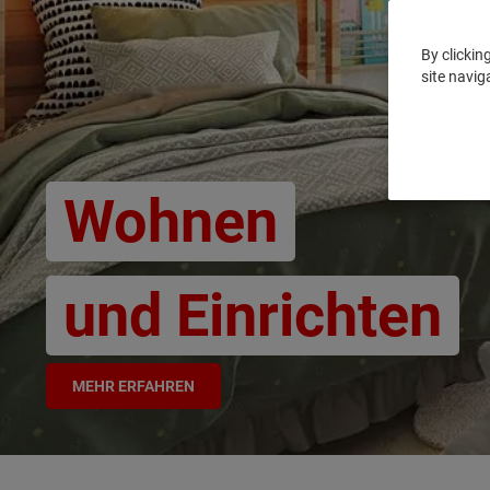
By clickin
site navig
Wohnen
und Einrichten
MEHR ERFAHREN