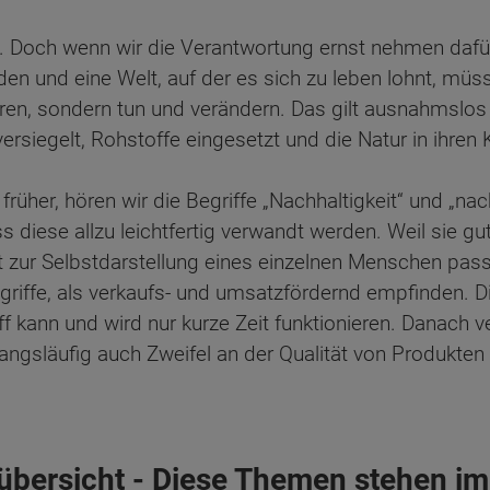
em. Doch wenn wir die Verantwortung ernst nehmen dafü
n und eine Welt, auf der es sich zu leben lohnt, müss
ren, sondern tun und verändern. Das gilt ausnahmslos 
siegelt, Rohstoffe eingesetzt und die Natur in ihren 
 früher, hören wir die Begriffe „Nachhaltigkeit“ und „nac
 diese allzu leichtfertig verwandt werden. Weil sie gut 
gut zur Selbstdarstellung eines einzelnen Menschen pas
griffe, als verkaufs- und umsatzfördernd empfinden. D
f kann und wird nur kurze Zeit funktionieren. Danach v
angsläufig auch Zweifel an der Qualität von Produkten
ten Sie suchen?
sübersicht - Diese Themen stehen im