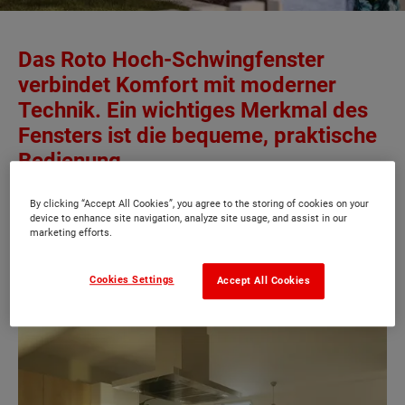
Das Roto Hoch-Schwingfenster
verbindet Komfort mit moderner
Technik. Ein wichtiges Merkmal des
Fensters ist die bequeme, praktische
Bedienung.
Roto Hoch-Schwingfenster
By clicking “Accept All Cookies”, you agree to the storing of cookies on your
device to enhance site navigation, analyze site usage, and assist in our
marketing efforts.
Cookies Settings
Accept All Cookies
Designo R7 Hoch-Schwingfenster