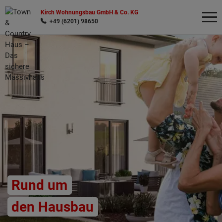
Kirch Wohnungsbau GmbH & Co. KG
+49 (6201) 98650
Wonach möchten Sie suchen?
Rund um
den Hausbau