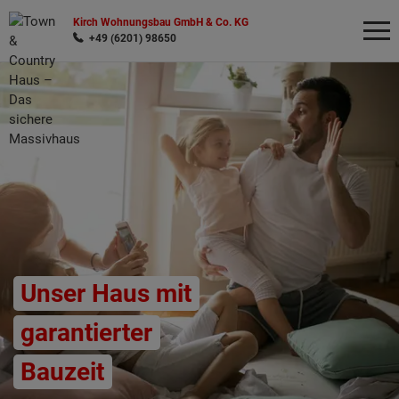
Kirch Wohnungsbau GmbH & Co. KG
+49 (6201) 98650
Wonach möchten Sie suchen?
Unser Haus mit
garantierter
Bauzeit