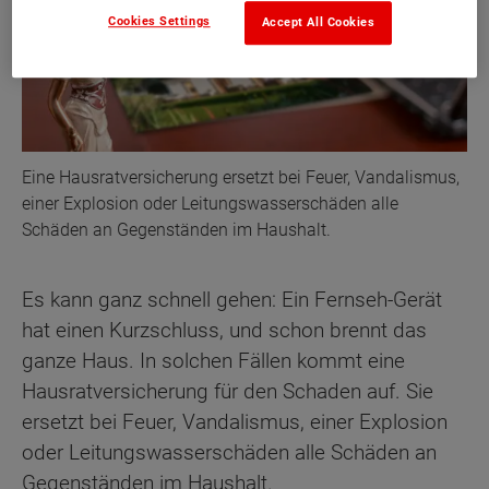
Cookies Settings
Accept All Cookies
Eine Hausratversicherung ersetzt bei Feuer, Vandalismus,
einer Explosion oder Leitungswasserschäden alle
Schäden an Gegenständen im Haushalt.
Es kann ganz schnell gehen: Ein Fernseh-Gerät
hat einen Kurzschluss, und schon brennt das
ganze Haus. In solchen Fällen kommt eine
Hausratversicherung für den Schaden auf. Sie
ersetzt bei Feuer, Vandalismus, einer Explosion
oder Leitungswasserschäden alle Schäden an
Gegenständen im Haushalt.