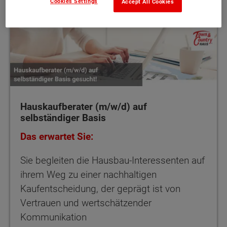
Cookies Settings
Accept All Cookies
Hauskaufberater (m/w/d) auf
selbständiger Basis
Das erwartet Sie:
Sie begleiten die Hausbau-Interessenten auf
ihrem Weg zu einer nachhaltigen
Kaufentscheidung, der geprägt ist von
Vertrauen und wertschätzender
Kommunikation