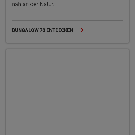
nah an der Natur.
BUNGALOW 78 ENTDECKEN
Bungalow 92 Wohnen ohne Stufen – im Bungalow 92 genießen Si