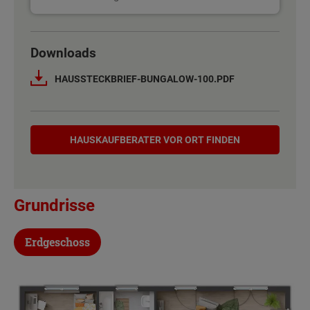
Basisinformation
Downloads
Netto-Raumfläche nach DIN 277
101 - 102 m²
HAUSSTECKBRIEF-BUNGALOW-100.PDF
Etagen
1
Hauskaufberater
Außenmaße
8.5 m x 13.75 m
HAUSKAUF­BERATER VOR ORT FINDEN
Energiestandard
EH 55 GEG
Grundrisse
Inklusivausstattung
Erdgeschoss