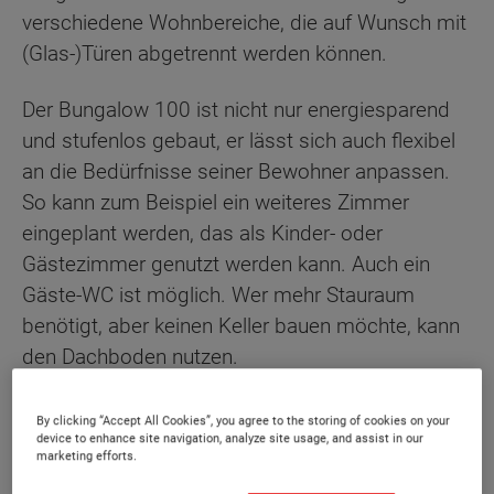
verschiedene Wohnbereiche, die auf Wunsch mit
(Glas-)Türen abgetrennt werden können.
Der Bungalow 100 ist nicht nur energiesparend
und stufenlos gebaut, er lässt sich auch flexibel
an die Bedürfnisse seiner Bewohner anpassen.
So kann zum Beispiel ein weiteres Zimmer
eingeplant werden, das als Kinder- oder
Gästezimmer genutzt werden kann. Auch ein
Gäste-WC ist möglich. Wer mehr Stauraum
benötigt, aber keinen Keller bauen möchte, kann
den Dachboden nutzen.
Sonderausstattung
By clicking “Accept All Cookies”, you agree to the storing of cookies on your
device to enhance site navigation, analyze site usage, and assist in our
marketing efforts.
Energiestandard EH 40