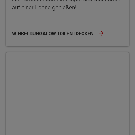
auf einer Ebene genießen!
WINKELBUNGALOW 108 ENTDECKEN
Bungalow 110 Der Bungalow 110 bietet auf einer Ebene viel Platz