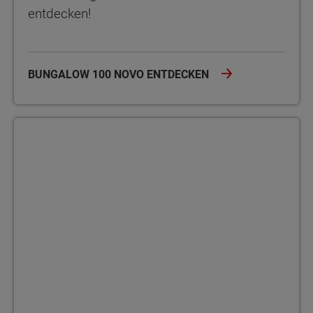
entdecken!
BUNGALOW 100 NOVO ENTDECKEN
Bungalow 100 mit englischem Giebel Der Bungalow 100 mit eng