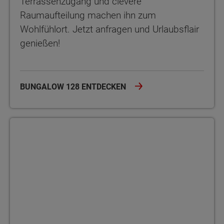
Terrassenzugang und clevere
Raumaufteilung machen ihn zum
Wohlfühlort. Jetzt anfragen und Urlaubsflair
genießen!
BUNGALOW 128 ENTDECKEN
Bungalow 131 Der Bungalow 131 bietet auf einer Ebene 5 Zimmer