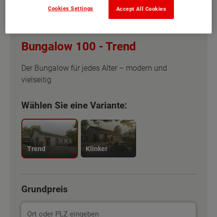
Cookies Settings
Accept All Cookies
Bungalow 100 -
Trend
Der Bungalow für jedes Alter – modern und
vielseitig
Wählen Sie eine Variante:
Trend
Klinker
Grundpreis