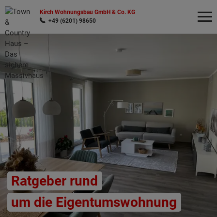
Kirch Wohnungsbau GmbH & Co. KG
+49 (6201) 98650
Wonach möchten Sie suchen?
Ratgeber rund
um die Eigentumswohnung