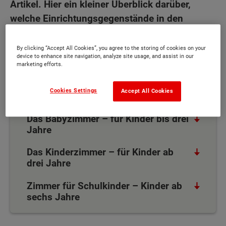
Artikel. Hier ein kleiner Überblick darüber,
welche Einrichtungsgegenstände in den
Zimmern von Kindern zwischen 0 und 10
Jahren auf keinen Fall fehlen dürfen.
By clicking “Accept All Cookies”, you agree to the storing of cookies on your
device to enhance site navigation, analyze site usage, and assist in our
marketing efforts.
Inhaltsübersicht
Cookies Settings
Accept All Cookies
Das Babyzimmer – für Kinder bis drei
Jahre
Das Kinderzimmer – für Kinder ab
drei Jahre
Zimmer für Schulkinder – Kinder ab
sechs Jahre