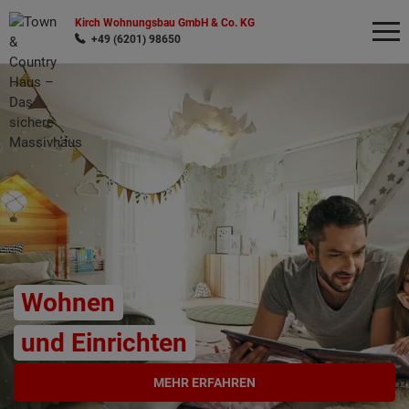
Kirch Wohnungsbau GmbH & Co. KG
+49 (6201) 98650
Wonach möchten Sie suchen?
Wohnen
und Einrichten
MEHR ERFAHREN