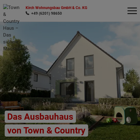
Kirch Wohnungsbau GmbH & Co. KG
+49 (6201) 98650
Wonach möchten Sie suchen?
Das Ausbauhaus
von Town & Country