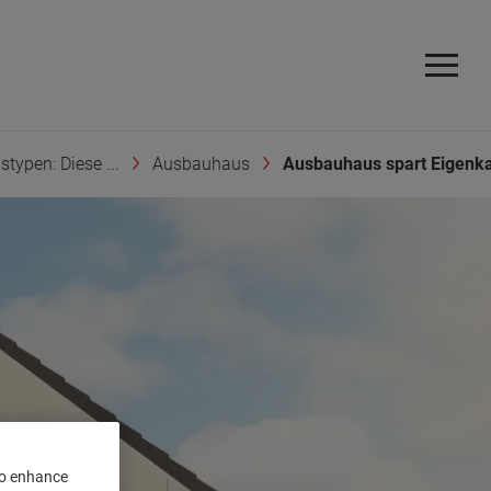
typen: Diese ...
Ausbauhaus
Ausbauhaus spart Eigenka
 to enhance