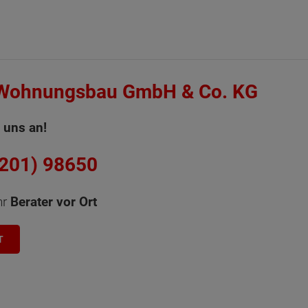
 Wohnungsbau GmbH & Co. KG
 uns an!
6201) 98650
hr
Berater vor Ort
T