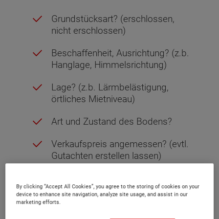
Grundstücksart? (erschlossen,
nicht erschlossen)
Beschaffenheit, Ausrichtung? (z.b.
Hanglage, Himmelsrichtung)
Lage? (z.b. Lärmbelästigung,
örtliches Mietniveau)
Art und Zustand des Bodens?
Verkaufspreis angemessen? (evtl.
Gutachten erstellen lassen)
Bebauungsplan ohne
By clicking “Accept All Cookies”, you agree to the storing of cookies on your
Einschränkungen?
device to enhance site navigation, analyze site usage, and assist in our
marketing efforts.
Eintragungen im Grundbuch in