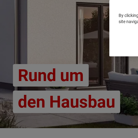
By clickin
site navig
Rund um
den Hausbau