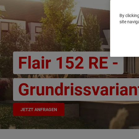
By clickin
site navig
Flair 152 RE -
Grundrissvarian
JETZT ANFRAGEN