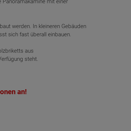
e Panoramakamine mit einer
ebaut werden. In kleineren Gebäuden
st sich fast überall einbauen.
lzbriketts aus
 Verfügung steht.
ionen an!