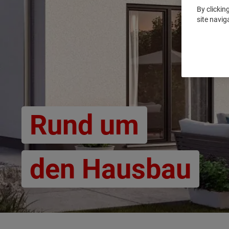
By clickin
site navig
Rund um
den Hausbau