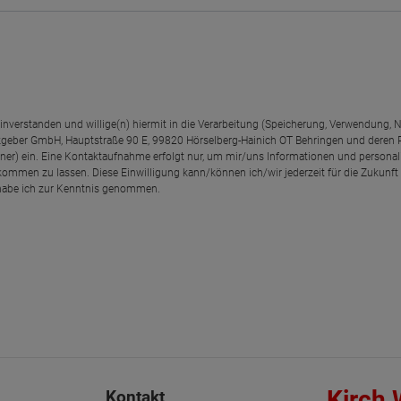
einverstanden und willige(n) hiermit in die Verarbeitung (Speicherung, Verwendun
geber GmbH, Hauptstraße 90 E, 99820 Hörselberg-Hainich OT Behringen und deren
rtner) ein. Eine Kontaktaufnahme erfolgt nur, um mir/uns Informationen und personal
kommen zu lassen. Diese Einwilligung kann/können ich/wir jederzeit für die Zukunft
abe ich zur Kenntnis genommen.
Kirch
Kontakt