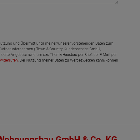
g, Nutzung und Übermittlung) meiner/unserer vorstehenden Daten zum
 Partnerunternehmen ( Town & Country Kundenservice GmbH,
isierte Angebote rund um das Thema Hausbau per Brief, per E-Mail, per
widerrufen
. Der Nutzung meiner Daten zu Werbezwecken kann/können
 Wohnungsbau GmbH & Co. KG