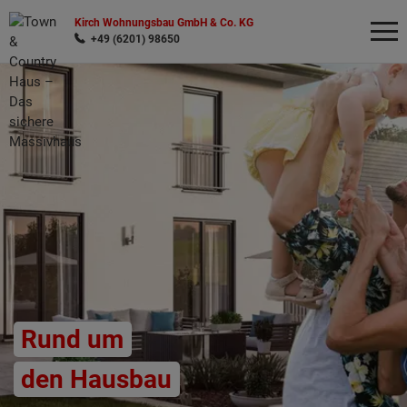
Kirch Wohnungsbau GmbH & Co. KG
+49 (6201) 98650
Wonach möchten Sie suchen?
Rund um
den Hausbau