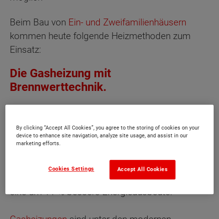
Beim Bau von
Ein- und Zweifamilienhäusern
kommen heute folgende Heizmethoden zum
Einsatz:
Die Gasheizung mit
Brennwerttechnik.
Diese Heizung ist die in Deutschland am
weitesten verbreitete Art.
Gasheizungen
werden
By clicking “Accept All Cookies”, you agree to the storing of cookies on your
mit Erdgas oder Flüssiggas betrieben. Durch die
device to enhance site navigation, analyze site usage, and assist in our
marketing efforts.
moderne Brennwerttechnik erreichen
diese
Heizungen
Wirkungsgrade bis zu 98
Cookies Settings
Accept All Cookies
%.Gegenüber herkömmlichen Systemen ist dies
eine um 11 % bessere Energieausbeute.