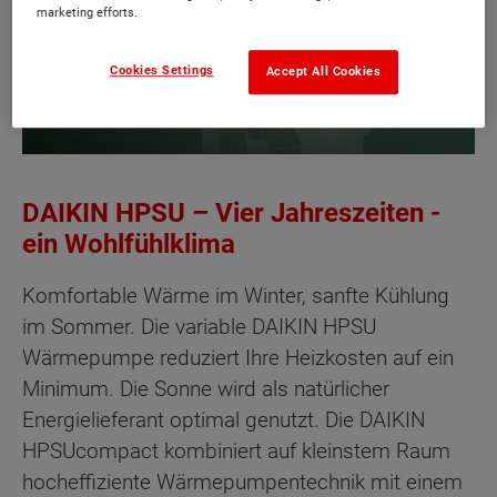
marketing efforts.
Cookies Settings
Accept All Cookies
DAIKIN HPSU – Vier Jahreszeiten -
ein Wohlfühlklima
Komfortable Wärme im Winter, sanfte Kühlung
im Sommer. Die variable DAIKIN HPSU
Wärmepumpe reduziert Ihre Heizkosten auf ein
Minimum. Die Sonne wird als natürlicher
Energielieferant optimal genutzt. Die DAIKIN
HPSUcompact kombiniert auf kleinstem Raum
hocheffiziente Wärmepumpentechnik mit einem