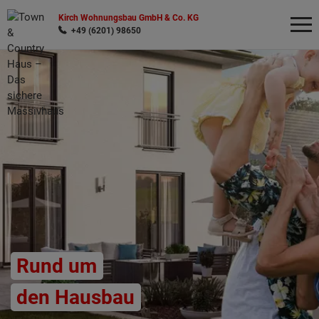
Kirch Wohnungsbau GmbH & Co. KG
+49 (6201) 98650
Wonach möchten Sie suchen?
Rund um
den Hausbau