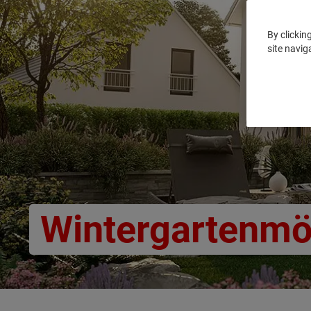
By clickin
site navig
Wintergartenmö