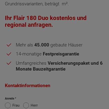
Grundrissvarianten, beträgt
m².
Ihr Flair 180 Duo kostenlos und
regional anfragen.
Mehr als
45.000
gebaute Häuser
14-monatige
Festpreisgarantie
Umfangreiches
Versicherungspaket und 6
Monate Bauzeitgarantie
Obergeschoss - Grundrissvarianten:
Standard
Kontaktinformationen
Netto-Raumfläche nach DIN 277 Obergeschoss
Anrede
Frau
Herr
Wohnen
19.78 m²