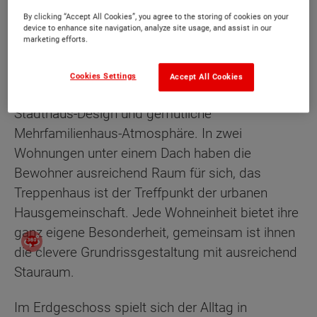
By clicking “Accept All Cookies”, you agree to the storing of cookies on your
device to enhance site navigation, analyze site usage, and assist in our
marketing efforts.
Beschreibung
Cookies Settings
Accept All Cookies
Im Flair 180 Duo vereint sich geradliniges
Stadthaus-Design und gemütliche
Mehrfamilienhaus-Atmosphäre. In zwei
Wohnungen unter einem Dach haben die
Bewohner ausreichend Raum für sich, das
Treppenhaus ist der Treffpunkt der urbanen
Hausgemeinschaft. Jede Wohneinheit bietet ihre
ganz eigene Besonderheit, gemeinsam ist ihnen
die clevere Grundrissgestaltung mit ausreichend
Stauraum.
Im Erdgeschoss spielt sich der Alltag in