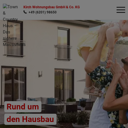
Kirch Wohnungsbau GmbH & Co. KG
+49 (6201) 98650
Wonach möchten Sie suchen?
Rund um
den Hausbau