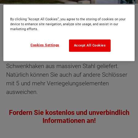
Unser Haustürverriegelungen
By clicking “Accept All Cookies”, you agree to the storing of cookies on your
device to enhance site navigation, analyze site usage, and assist in our
sind auf dem neusten Stand der
marketing efforts.
Technik...
Cookies Settings
Accept All Cookies
Die Standardtür wird mit konisch zulaufenden
Schwenkhaken aus massiven Stahl geliefert.
Natürlich können Sie auch auf andere Schlösser
mit 5 und mehr Verriegelungselementen
ausweichen.
Fordern Sie kostenlos und unverbindlich
Informationen an!