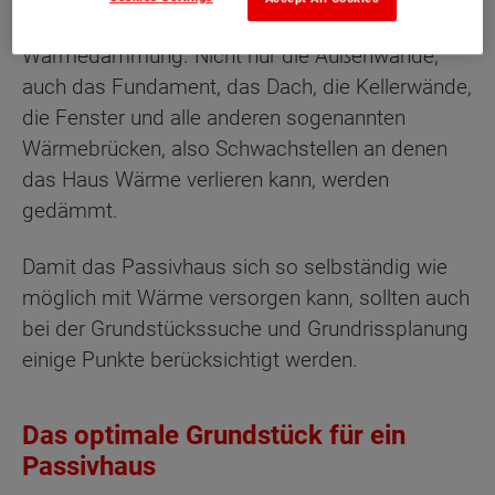
Möglich macht dies die besondere Form der
Wärmedämmung. Nicht nur die Außenwände,
auch das Fundament, das Dach, die Kellerwände,
die Fenster und alle anderen sogenannten
Wärmebrücken, also Schwachstellen an denen
das Haus Wärme verlieren kann, werden
gedämmt.
Damit das Passivhaus sich so selbständig wie
möglich mit Wärme versorgen kann, sollten auch
bei der Grundstückssuche und Grundrissplanung
einige Punkte berücksichtigt werden.
Das optimale Grundstück für ein
Passivhaus