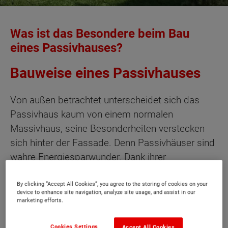
Was ist das Besondere beim Bau
eines Passivhauses?
Bauweise eines Passivhauses
Von außen betrachtet unterscheidet sich das
Passivhaus kaum von einem normalen
Massivhaus, seine Besonderheiten verstecken
sich hinter der Fassade. Denn Passivhäuser sind
wahre Energiesparwunder. Dank ihrer
besonderen Bauweise herrscht eine weitgehend
gleichbleibende Temperatur und das Heizen mit
By clicking “Accept All Cookies”, you agree to the storing of cookies on your
device to enhance site navigation, analyze site usage, and assist in our
Gas oder Öl wird im Passivhaus nahezu
marketing efforts.
überflüssig.
Cookies Settings
Accept All Cookies