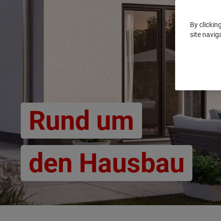
By clickin
site navig
Rund um
den Hausbau