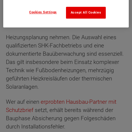
ganz oben.
Cookies Settings
Accept All Cookies
Strategie für Planung und Bauqualität
Heizungsplanung nehmen. Die Auswahl eines
qualifizierten SHK-Fachbetriebs und eine
dokumentierte Bauüberwachung sind essenziell.
Das gilt insbesondere beim Einsatz komplexer
Technik wie Fußbodenheizungen, mehrzügig
geführten Heizkreisläufen oder thermischen
Solaranlagen.
Wer auf einen
erprobten Hausbau-Partner mit
Schutzbrief
setzt, erhält bereits während der
Bauphase Absicherung gegen Folgeschäden
durch Installationsfehler.