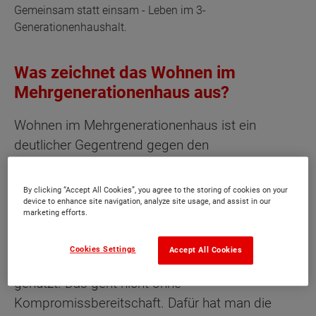
Gemeinsam statt einsam - Leben im 3-
Generationenhaushalt.
Was zeichnet das Wohnen im
Mehrgenerationenhaus aus?
Wohnen im Mehrgenerationenhaus ist ein
deutlicher Gegentrend gegen den
vereinsamenden Individualismus. Es bedeutet,
dass viele Menschen unterschiedlichen Alters
By clicking “Accept All Cookies”, you agree to the storing of cookies on your
unter einem Dach wohnen. Zwar sollte in einem
device to enhance site navigation, analyze site usage, and assist in our
marketing efforts.
solchen Haushalt jede Person ihr eignes Zimmer
haben. Küche, Badezimmer, Wohnzimmer und
Cookies Settings
Accept All Cookies
Garten werden je nach Haustyp gemeinsam
genutzt. Das geht nicht ohne
Kompromissbereitschaft. Dafür hat man die