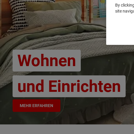
By clickin
site navig
Wohnen
und Einrichten
MEHR ERFAHREN