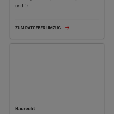
und O.
ZUM RATGEBER UMZUG
Baurecht
Baurecht