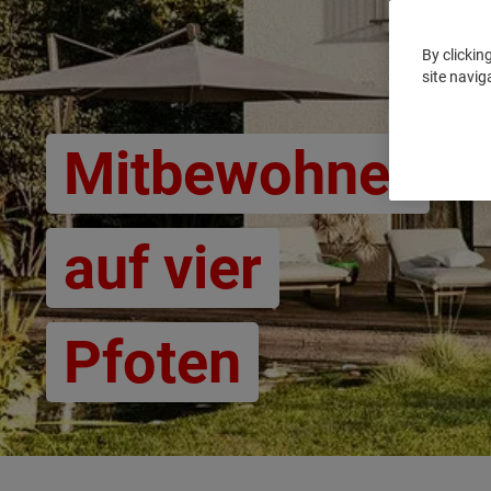
By clickin
site navig
Mitbewohner
auf vier
Pfoten