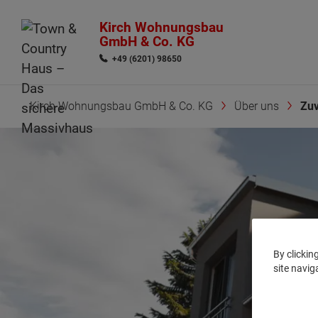
Kirch Wohnungsbau
GmbH & Co. KG
+49 (6201) 98650
Kirch Wohnungsbau GmbH & Co. KG
Über uns
Zuv
By clickin
site navig