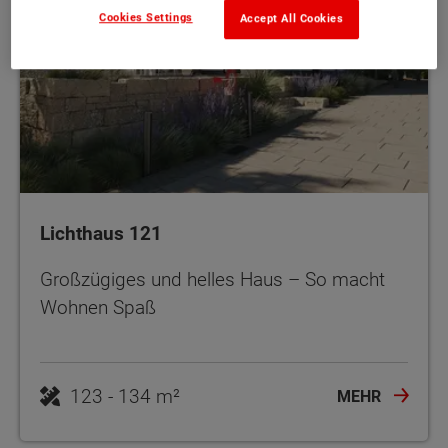
Cookies Settings
Accept All Cookies
Lichthaus 121
Großzügiges und helles Haus – So macht
Wohnen Spaß
123 - 134 m²
MEHR