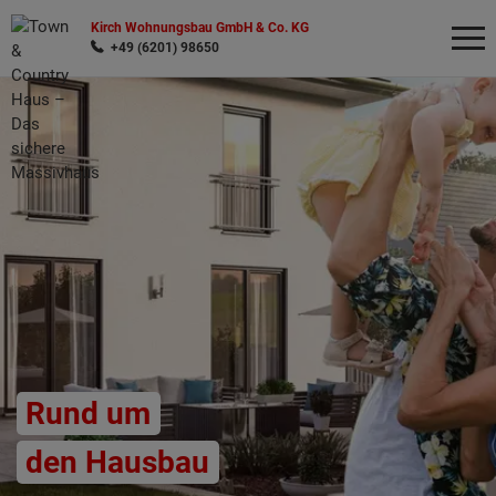
Kirch Wohnungsbau GmbH & Co. KG
+49 (6201) 98650
Wonach möchten Sie suchen?
Rund um
den Hausbau