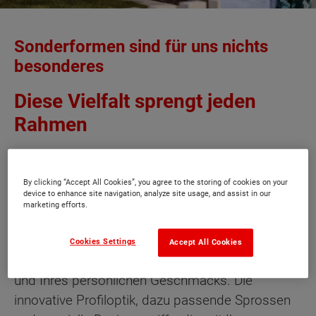
Sonderformen sind für uns nichts
besonderes
Diese Vielfalt sprengt jeden
Rahmen
Alt, neu, groß, klein – wie auch immer das Haus
Ihrer Träume aussieht, Weru hat die dazu
By clicking “Accept All Cookies”, you agree to the storing of cookies on your
device to enhance site navigation, analyze site usage, and assist in our
passenden Fenster. Von ganz normalen
marketing efforts.
rechteckigen Fenstern bis zu modernen
Schrägfenstern und Sonderformen aller Art
Cookies Settings
Accept All Cookies
erhalten Sie exakt das Fenster Ihres Bedarfs –
und Ihres persönlichen Geschmacks. Die
innovative Profiloptik, dazu passende Sprossen