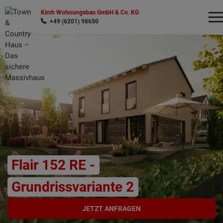
Kirch Wohnungsbau GmbH & Co. KG
+49 (6201) 98650
Wonach möchten Sie suchen?
Flair 152 RE -
Grundrissvariante 2
JETZT ANFRAGEN