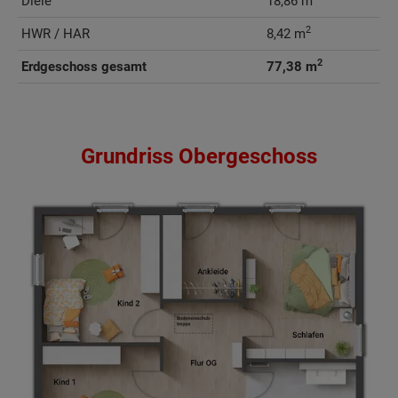
Diele
18,86 m
2
HWR / HAR
8,42 m
2
Erdgeschoss gesamt
77,38 m
Grundriss Obergeschoss