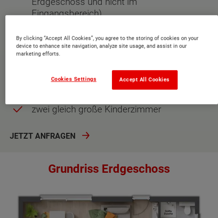
Erdgeschoss und nicht im
Eingangsbereich)
großer Eingangsbereich mit Garderobe etc.
By clicking “Accept All Cookies”, you agree to the storing of cookies on your
device to enhance site navigation, analyze site usage, and assist in our
großer Hausanschlussraum (gut nutzbar
marketing efforts.
als Hauswirtschaftsraum)
Hebeschiebetür im Wohnbereich (viel Licht,
Cookies Settings
Accept All Cookies
modern)
zwei gleich große Kinderzimmer
JETZT ANFRAGEN
Grundriss Erdgeschoss