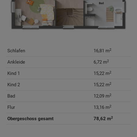
2
Schlafen
16,81 m
2
Ankleide
6,72 m
2
Kind 1
15,22 m
2
Kind 2
15,22 m
2
Bad
12,09 m
2
Flur
13,16 m
2
Obergeschoss gesamt
78,62 m