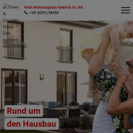
Kirch Wohnungsbau GmbH & Co. KG
+49 (6201) 98650
Wonach möchten Sie suchen?
Rund um
den Hausbau