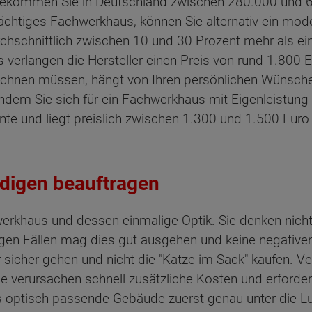
kommen Sie in Deutschland zwischen 280.000 und 60
strächtiges Fachwerkhaus, können Sie alternativ ein m
chschnittlich zwischen 10 und 30 Prozent mehr als ei
 verlangen die Hersteller einen Preis von rund 1.800 
rechnen müssen, hängt von Ihren persönlichen Wünsc
 indem Sie sich für ein Fachwerkhaus mit Eigenleistung 
iante und liegt preislich zwischen 1.300 und 1.500 Eur
ndigen beauftragen
hwerkhaus und dessen einmalige Optik. Sie denken nich
nigen Fällen mag dies gut ausgehen und keine negativ
 sicher gehen und nicht die "Katze im Sack" kaufen. V
rursachen schnell zusätzliche Kosten und erfordern 
es optisch passende Gebäude zuerst genau unter die 