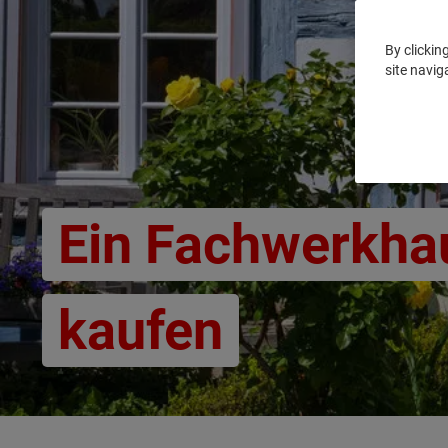
By clickin
site navig
Ein Fachwerkha
kaufen