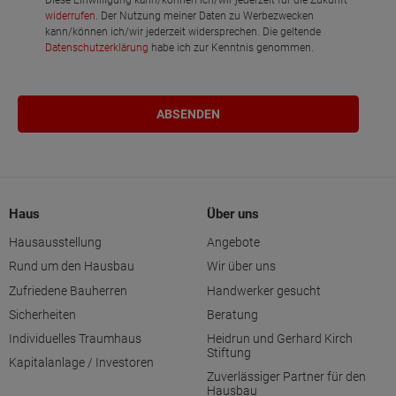
Diese Einwilligung kann/können ich/wir jederzeit für die Zukunft
widerrufen
. Der Nutzung meiner Daten zu Werbezwecken
kann/können ich/wir jederzeit widersprechen. Die geltende
Datenschutzerklärung
habe ich zur Kenntnis genommen.
Haus
Über uns
Hausausstellung
Angebote
Rund um den Hausbau
Wir über uns
Zufriedene Bauherren
Handwerker gesucht
Sicherheiten
Beratung
Individuelles Traumhaus
Heidrun und Gerhard Kirch
Stiftung
Kapitalanlage / Investoren
Zuverlässiger Partner für den
Hausbau