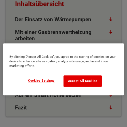
Inhaltsübersicht
Der Einsatz von Wärmepumpen
Mit einer Gasbrennwertheizung
arbeiten
Eine Solaranlage zum Heizen nutzen
By clicking “Accept All Cookies”, you agree to the storing of cookies on your
device to enhance site navigation, analyze site usage, and assist in our
Die Nutzung von Gasheizungen
marketing efforts.
Besonderheiten bei einer
Cookies Settings
Accept All Cookies
Fußbodenheizung
Auf ein Smart Home setzen
Fazit