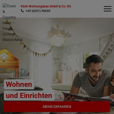
Kirch Wohnungsbau GmbH & Co. KG
+49 (6201) 98650
Wonach möchten Sie suchen?
Wohnen
und Einrichten
MEHR ERFAHREN