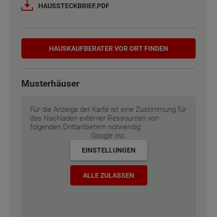
Außenmaße
Außenmaße
Außenmaße
11 m x 7.88 m
11 m x 7.88 m
11 m x 7.88 m
HAUSSTECKBRIEF.PDF
Energiestandard
Energiestandard
Energiestandard
EH 55 GEG
EH 55 GEG
EH 55 GEG
Hauskaufberater
HAUSKAUF­BERATER VOR ORT FINDEN
Inklusivausstattung
Inklusivausstattung
Inklusivausstattung
Musterhäuser
Für die Anzeige der Karte ist eine Zustimmung für
das Nachladen externer Ressourcen von
folgenden Drittanbietern notwendig:
Google Inc.
EINSTELLUNGEN
ALLE ZULASSEN