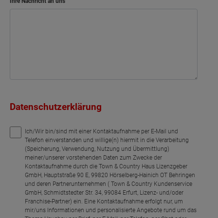
Ihre Nachricht an uns
Kind
Kind
Bad
Bad
Bad
Bad
Bad
Schlafen
Schlafen
Flur
Flur
Flur
Flur
Flur
Netto-Raumfläche
Netto-Raumfläche
Netto-Raumfläche
Netto-Raumfläche
Netto-Raumfläche
Netto-Raumfläche
Netto-Raumfläche
70.94
70.94
71.02
70.81
70.67
68.29
68.79
Datenschutzerklärung
Ich/Wir bin/sind mit einer Kontaktaufnahme per E-Mail und
Telefon einverstanden und willige(n) hiermit in die Verarbeitung
(Speicherung, Verwendung, Nutzung und Übermittlung)
meiner/unserer vorstehenden Daten zum Zwecke der
Kontaktaufnahme durch die Town & Country Haus Lizenzgeber
GmbH, Hauptstraße 90 E, 99820 Hörselberg-Hainich OT Behringen
und deren Partnerunternehmen ( Town & Country Kundenservice
GmbH, Schmidtstedter Str. 34, 99084 Erfurt, Lizenz- und/oder
Franchise-Partner) ein. Eine Kontaktaufnahme erfolgt nur, um
mir/uns Informationen und personalisierte Angebote rund um das