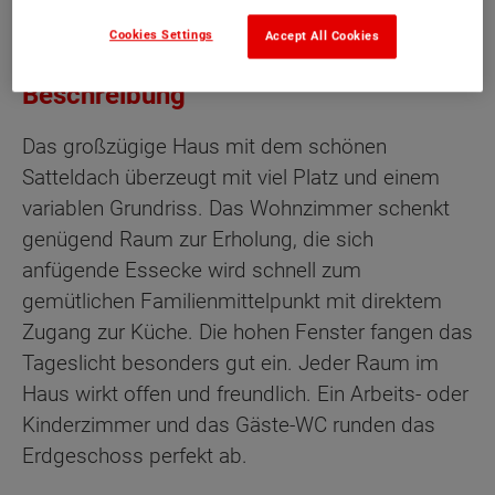
Cookies Settings
Accept All Cookies
Beschreibung
Das großzügige Haus mit dem schönen
Satteldach überzeugt mit viel Platz und einem
variablen Grundriss. Das Wohnzimmer schenkt
genügend Raum zur Erholung, die sich
anfügende Essecke wird schnell zum
gemütlichen Familienmittelpunkt mit direktem
Zugang zur Küche. Die hohen Fenster fangen das
Tageslicht besonders gut ein. Jeder Raum im
Haus wirkt offen und freundlich. Ein Arbeits- oder
Kinderzimmer und das Gäste-WC runden das
Erdgeschoss perfekt ab.