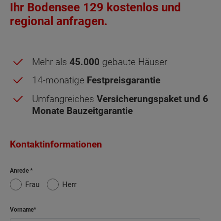
Ihr Bodensee 129 kostenlos und
regional anfragen.
Mehr als
45.000
gebaute Häuser
14-monatige
Festpreisgarantie
Umfangreiches
Versicherungspaket und 6
Monate Bauzeitgarantie
Dachgeschoss - Grundrissvarianten:
Wintergarten
und
Individual
Individual
Individual
Individual
Individual
Standard
Wintergarten
Carport
#1
#2
#3
#4
#5
Kontaktinformationen
Anrede
Netto-Raumfläche nach DIN 277 Dachgeschoss
Frau
Herr
Schlafen
13.77 m²
Vorname