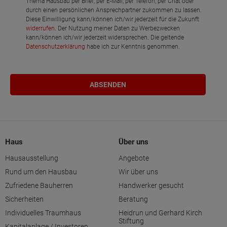
Thema Hausbau per Brief, per E-Mail, per Telefon, per Chat oder
durch einen persönlichen Ansprechpartner zukommen zu lassen.
Diese Einwilligung kann/können ich/wir jederzeit für die Zukunft
widerrufen
. Der Nutzung meiner Daten zu Werbezwecken
kann/können ich/wir jederzeit widersprechen. Die geltende
Datenschutzerklärung
habe ich zur Kenntnis genommen.
Haus
Über uns
Hausausstellung
Angebote
Rund um den Hausbau
Wir über uns
Zufriedene Bauherren
Handwerker gesucht
Sicherheiten
Beratung
Individuelles Traumhaus
Heidrun und Gerhard Kirch
Stiftung
Kapitalanlage / Investoren