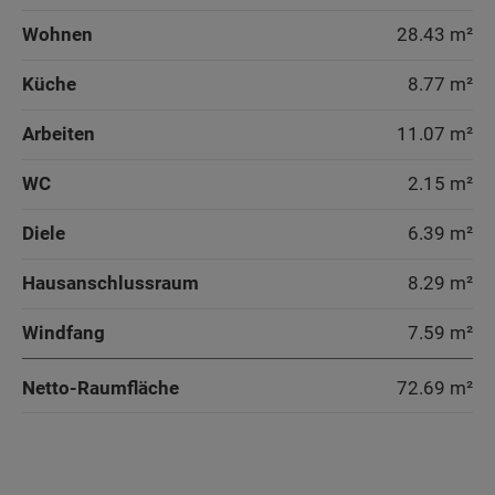
Wohnen
28.43 m²
Küche
8.77 m²
Arbeiten
11.07 m²
WC
2.15 m²
Diele
6.39 m²
Hausanschlussraum
8.29 m²
Windfang
7.59 m²
Netto-Raumfläche
72.69
m²
Wohnen
Wohnen
Arbeiten
Arbeiten
Küche
Arbeiten
Küche
Wintergarten
Wintergarten
Wohnen / Essen / Kochen
Küche
Wohnen
Küche
Wohnen