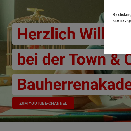
By clickin
site navig
Herzlich Willk
bei der Town & 
Bauherrenakad
ZUM YOUTUBE-CHANNEL