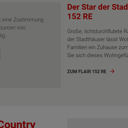
Der Star der Stad
152 RE
st eine Zustimmung
sourcen von
Große, lichtdurchflutete
ig:
der Stadthäuser lässt W
Familien ein Zuhause zum
Sie sich dieses Wohngefü
ZUM FLAIR 152 RE
ten Sie suchen?
Country