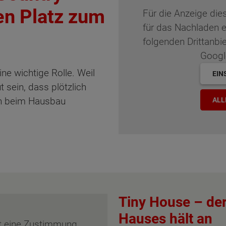
en Platz zum
Für die Anzeige di
für das Nachladen 
folgenden Drittanbi
Googl
ine wichtige Rolle. Weil
EIN
t sein, dass plötzlich
ch beim Hausbau
ALL
Tiny House – der
Hauses hält an
st eine Zustimmung