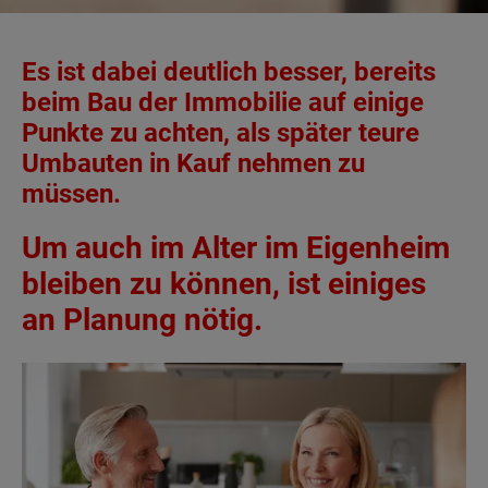
Es ist dabei deutlich besser, bereits
beim Bau der Immobilie auf einige
Punkte zu achten, als später teure
Umbauten in Kauf nehmen zu
müssen.
Um auch im Alter im Eigenheim
bleiben zu können, ist einiges
an Planung nötig.