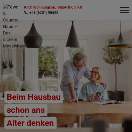
Kirch Wohnungsbau GmbH & Co. KG
+49 (6201) 98650
Wonach möchten Sie suchen?
Beim Hausbau
schon ans
Alter denken