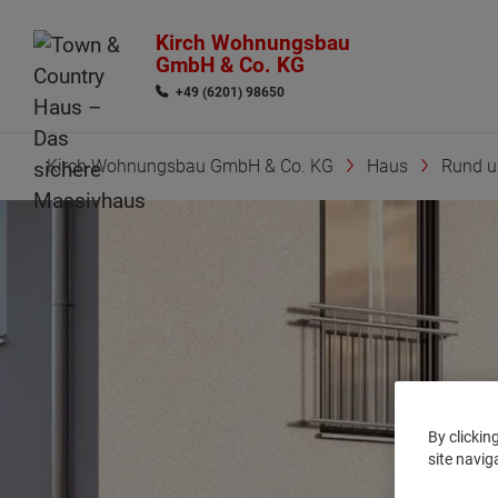
Kirch Wohnungsbau
GmbH & Co. KG
+49 (6201) 98650
Kirch Wohnungsbau GmbH & Co. KG
Haus
Rund 
By clickin
site navig