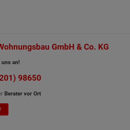
 Wohnungsbau GmbH & Co. KG
 uns an!
6201) 98650
hr
Berater vor Ort
T