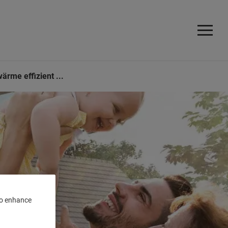
ärme effizient ...
 to enhance