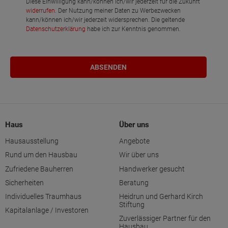
Diese Einwilligung kann/können ich/wir jederzeit für die Zukunft
widerrufen
. Der Nutzung meiner Daten zu Werbezwecken
kann/können ich/wir jederzeit widersprechen. Die geltende
Datenschutzerklärung
habe ich zur Kenntnis genommen.
Haus
Über uns
Hausausstellung
Angebote
Rund um den Hausbau
Wir über uns
Zufriedene Bauherren
Handwerker gesucht
Sicherheiten
Beratung
Individuelles Traumhaus
Heidrun und Gerhard Kirch
Stiftung
Kapitalanlage / Investoren
Zuverlässiger Partner für den
Hausbau