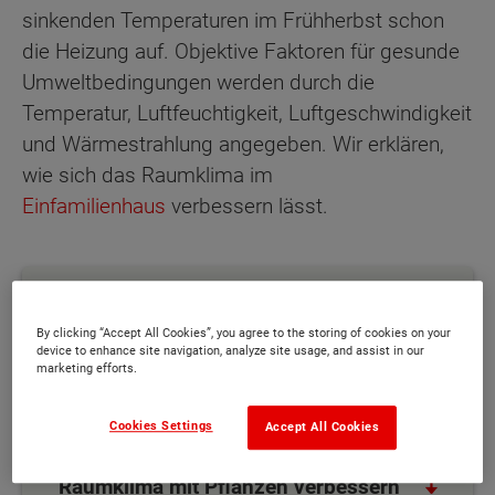
sinkenden Temperaturen im Frühherbst schon
die Heizung auf. Objektive Faktoren für gesunde
Umweltbedingungen werden durch die
Temperatur, Luftfeuchtigkeit, Luftgeschwindigkeit
und Wärmestrahlung angegeben. Wir erklären,
wie sich das Raumklima im
Einfamilienhaus
verbessern lässt.
Inhaltsübersicht
By clicking “Accept All Cookies”, you agree to the storing of cookies on your
device to enhance site navigation, analyze site usage, and assist in our
Was bedeutet ein gesundes
marketing efforts.
Raumklima?
Cookies Settings
Accept All Cookies
Lüften für ein gutes Raumklima
Raumklima mit Pflanzen verbessern