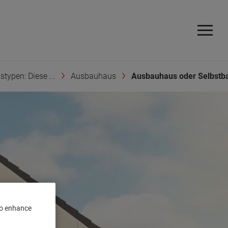
typen: Diese ...
Ausbauhaus
Ausbauhaus oder Selbstb
 to enhance