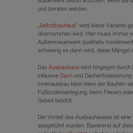
Mauerwerk selbst errichten, wenn sie d
und beraten werden.
„
Selbstbauhaus
“ wird diese Variante 
übernommen wird. Hier muss immer ein 
Außenmauerwerk qualitativ minderwerti
schwierig es dann wird, diese Mängel 
Das
Ausbauhaus
wird hingegen durch Fa
inklusive
Dach
und Dachentwässerung i
Innenausbau kann dann der Bauherr sei
Fußbodenverlegung, beim Fliesen oder
Gebiet besitzt.
Der Vorteil des Ausbauhauses ist eine
Wonach möch
ausgeführt wurden. Basierend auf diese