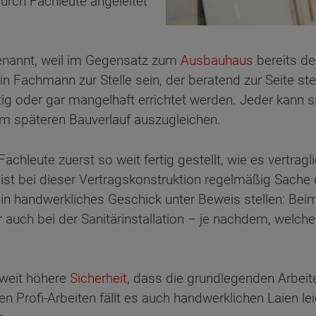
urch Fachleute angeleitet
genannt, weil im Gegensatz zum
Ausbauhaus
bereits d
Fachmann zur Stelle sein, der beratend zur Seite ste
g oder gar mangelhaft errichtet werden. Jeder kann si
im späteren Bauverlauf auszugleichen.
chleute zuerst so weit fertig gestellt, wie es vertragli
st bei dieser Vertragskonstruktion regelmäßig Sache
n handwerkliches Geschick unter Beweis stellen: Beim
 auch bei der Sanitärinstallation – je nachdem, welc
 weit höhere
Sicherheit
, dass die grundlegenden Arbei
ten Sie suchen?
n Profi-Arbeiten fällt es auch handwerklichen Laien lei