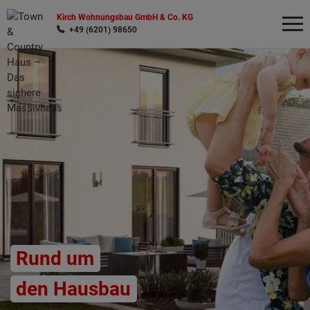
Kirch Wohnungsbau GmbH & Co. KG
+49 (6201) 98650
Wonach möchten Sie suchen?
Rund um
den Hausbau