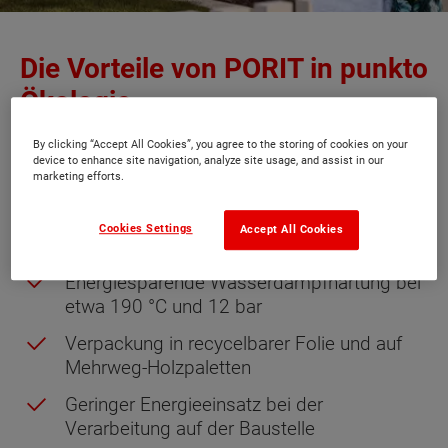
Die Vorteile von PORIT in punkto
Ökologie
By clicking “Accept All Cookies”, you agree to the storing of cookies on your
Verwendung der natürlichen Rohstoffe
device to enhance site navigation, analyze site usage, and assist in our
marketing efforts.
Sand, Kalk, Wasser und Zement
Geringer Rohstoffbedarf – aus 1 m³ fester
Cookies Settings
Accept All Cookies
Rohstoffe werden 5 m³ PORIT-Porenbeton
Energiesparende Wasserdampfhärtung bei
etwa 190 °C und 12 bar
Verpackung in recycelbarer Folie und auf
Mehrweg-Holzpaletten
Geringer Energieeinsatz bei der
Verarbeitung auf der Baustelle