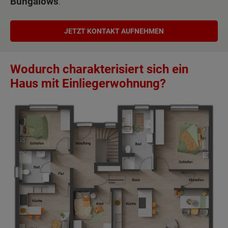
Bungalows
.
JETZT KONTAKT AUFNEHMEN
Wodurch charakterisiert sich ein
Haus mit Einliegerwohnung?