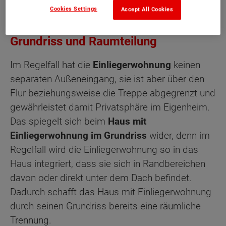
Cookies Settings
Accept All Cookies
Haus mit Einliegerwohnung:
Grundriss und Raumteilung
Im Regelfall hat die
Einliegerwohnung
keinen
separaten Außeneingang, sie ist aber über den
Flur beziehungsweise die Treppe abgegrenzt und
gewährleistet damit Privatsphäre im Eigenheim.
Das spiegelt sich beim
Haus mit
Einliegerwohnung im Grundriss
wider, denn im
Regelfall wird die Einliegerwohnung so in das
Haus integriert, dass sie sich in Randbereichen
davon oder direkt unter dem Dach befindet.
Dadurch schafft das Haus mit Einliegerwohnung
durch seinen Grundriss bereits eine räumliche
Trennung.