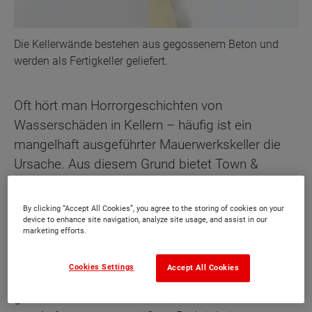
Die Kellerwände bestehen aus gegossenem Beton und
werden als Fertigkeller geliefert.
Oft hört man Horrorgeschichten von
Wasserschäden in Kellern – häufig ist ein
mangelhaft ausgeführter Mauerwerkskeller die
Ursache. Aus diesem Grund bietet Town &
Country Haus ausschließlich Betonkeller an. So
werden die Risiken von Anfang an minimiert.
By clicking “Accept All Cookies”, you agree to the storing of cookies on your
device to enhance site navigation, analyze site usage, and assist in our
marketing efforts.
Die Kellerwände bestehen aus gegossenem
Beton und werden als Fertigkeller geliefert. Diese
Cookies Settings
Accept All Cookies
Bauweise ist sicherer als ein Stein auf Stein
gebauter Mauerwerkskeller, da die Betonwände