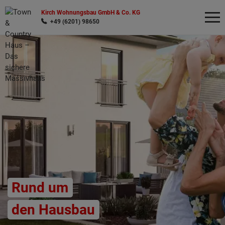
Kirch Wohnungsbau GmbH & Co. KG
+49 (6201) 98650
Wonach möchten Sie suchen?
Rund um
den Hausbau