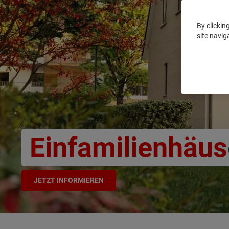
By clickin
site navig
Einfamilienhäus
JETZT INFORMIEREN