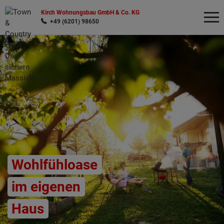
Kirch Wohnungsbau GmbH & Co. KG
+49 (6201) 98650
Wonach möchten Sie suchen?
Wohlfühloase
im eigenen
Haus