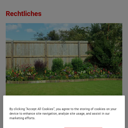
Rechtliches
Bei Orts-unüblichen Einfriedungsdesigns sowie solchen
By clicking “Accept All Cookies”, you agree to the storing of cookies on your
device to enhance site navigation, analyze site usage, and assist in our
über 1,80m Höhe muss in jedem Bundesland eine
marketing efforts.
Baungenehmigung eingeholt werden.