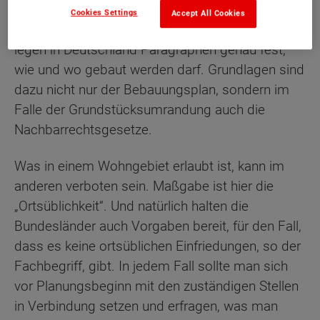
Cookies Settings
Accept All Cookies
Wie die meisten Bauherren festgestellt haben,
legen in Deutschland Paragraphen genau fest,
wie und wo gebaut werden darf. Grundlagen sind
dazu nicht nur der Bebauungsplan, sondern im
Falle der Grundstücksumrandung auch die
Nachbarrechtsgesetze.
Was in einem Wohngebiet erlaubt ist, kann im
anderen verboten sein. Maßgabe ist hier die
„Ortsüblichkeit“. Und natürlich halten die
Bundesländer auch Vorgaben bereit, für den Fall,
dass es keine ortsüblichen Einfriedungen, so der
Fachbegriff, gibt. In jedem Fall sollte man sich
vor Planungsbeginn mit den zuständigen Stellen
in Verbindung setzen und erfragen, was man