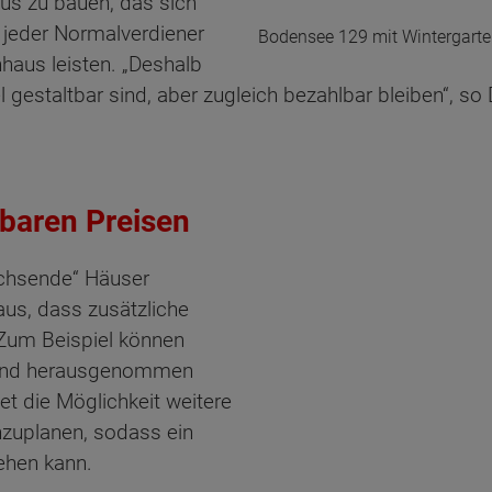
us zu bauen, das sich
 jeder Normalverdiener
Bodensee 129 mit Wintergart
nhaus leisten. „Deshalb
el gestaltbar sind, aber zugleich bezahlbar bleiben“, so
lbaren Preisen
achsende“ Häuser
us, dass zusätzliche
Zum Beispiel können
 und herausgenommen
et die Möglichkeit weitere
zuplanen, sodass ein
ten Sie suchen?
ehen kann.