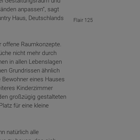
el Gestaltungsraum und
änden anpassen“, sagt
ntry Haus, Deutschlands
Flair 125
r offene Raumkonzepte.
che nicht mehr durch
en in allen Lebenslagen
en Grundrissen ähnlich
ie Bewohner eines Hauses
iteres Kinderzimmer
en großzügig gestalteten
atz für eine kleine
 natürlich alle