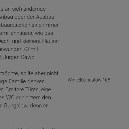
us an sich ändernde
Anbau oder der Ausbau
sbaureserven sind immer
amilienhäuser, wie das
ach, und kleinere Häuser
hnwunder 73 mit
et Jürgen Dawo.
öchte, sollte aber nicht
Winkelbungalow 108
nge Familie denken,
. Breitere Türen, eine
s WC erleichtern den
ein Bungalow, denn er