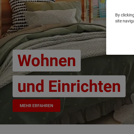
By clickin
site navig
Wohnen
und Einrichten
MEHR ERFAHREN