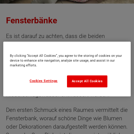
Fensterbänke
Es ist darauf zu achten, dass die beiden
Fensterbänke nicht aus einem Guss kommen.
Weiterhin ist es wichtig dass man die
By clicking “Accept All Cookies”, you agree to the storing of cookies on your
Fensterbänke zwischen innen und außen trennt.
device to enhance site navigation, analyze site usage, and assist in our
marketing efforts.
Die Anordnung von Dämmung und Kältebrücke
ist zu vermeiden. ImAußenbereich sollte auf ein
Cookies Settings
Accept All Cookies
Gefälle Wert gelegt werden. Dadurch kann das
Niederschlagswasser entwässert werden.
Den ersten Schmuck eines Raumes vermittelt die
Fensterbank, worauf schöne Dinge wie Blumen
oder Dekorationen daraufgestellt werden können.