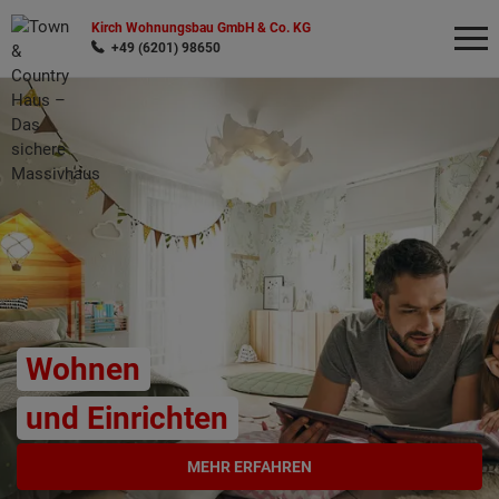
Kirch Wohnungsbau GmbH & Co. KG
+49 (6201) 98650
Wonach möchten Sie suchen?
Wohnen
und Einrichten
MEHR ERFAHREN