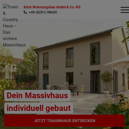
Kirch Wohnungsbau GmbH & Co. KG
+49 (6201) 98650
Wonach möchten Sie suchen?
Dein Massivhaus
individuell gebaut
JETZT TRAUMHAUS ENTDECKEN