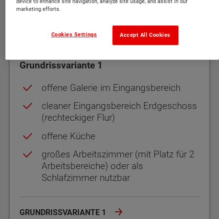
device to enhance site navigation, analyze site usage, and assist in our
marketing efforts.
Cookies Settings
Accept All Cookies
flexibel gebaut
Grundrissvariante 1
offene Galerie im Eingangsbereich
cleaner Eingangsbereich Erdgeschoss
(rechteckiger Flur)
offene Küche
großes Arbeitszimmer (mit Platz für 2
Arbeitsbereiche) oder als
Schlafzimmer nutzbar
GRUNDRISSVARIANTE 1