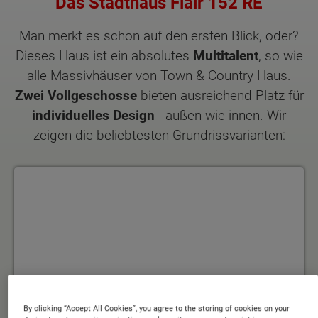
Das Stadthaus Flair 152 RE
Man merkt es schon auf den ersten Blick, oder?
Dieses Haus ist ein absolutes
Multitalent
, so wie
alle Massivhäuser von Town & Country Haus.
Zwei Vollgeschosse
bieten ausreichend Platz für
individuelles Design
- außen wie innen. Wir
zeigen die beliebtesten Grundrissvarianten:
Grundrissvariante 1
By clicking “Accept All Cookies”, you agree to the storing of cookies on your